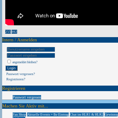
255
892
Intern / Anmelden
angemeldet bleiben?
Login
Passwort vergessen?
Registrieren?
Registrieren
Passwort vergessen
Machen Sie Aktiv mit...
Fan Shop
Aktuelle Events + Ihr Eintrag
Chat im HLR1 & HLR2
Gewinnsp