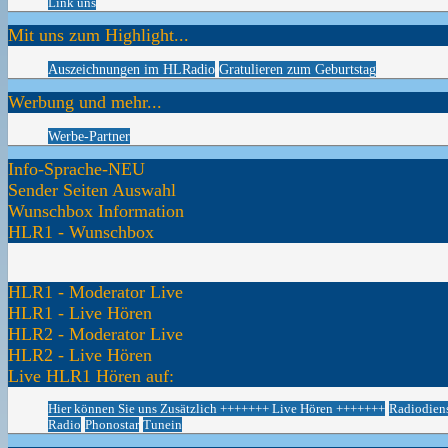
Link uns
Mit uns zum Highlight...
Auszeichnungen im HLRadio
Gratulieren zum Geburtstag
Werbung und mehr...
Werbe-Partner
Info-Sprache-NEU
Sender Seiten Auswahl
Wunschbox Information
HLR1 - Wunschbox
HLR1 - Moderator Live
HLR1 - Live Hören
HLR2 - Moderator Live
HLR2 - Live Hören
Live HLR1 Hören auf:
Hier können Sie uns Zusätzlich +++++++ Live Hören +++++++
Radiodien
Radio
Phonostar
Tunein