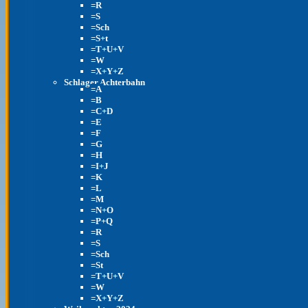
=R
=S
=Sch
=S+t
=T+U+V
=W
=X+Y+Z
Schlager Achterbahn
=A
=B
=C+D
=E
=F
=G
=H
=I+J
=K
=L
=M
=N+O
=P+Q
=R
=S
=Sch
=St
=T+U+V
=W
=X+Y+Z