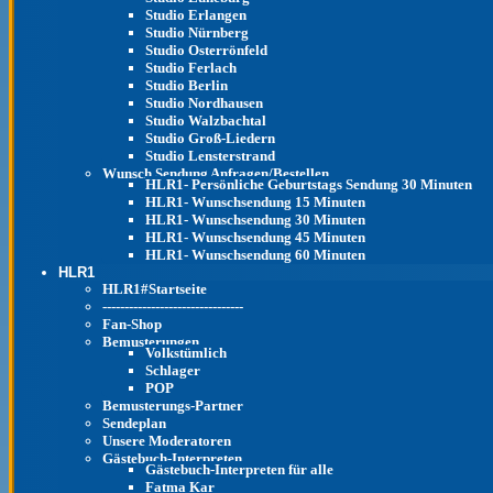
Studio Erlangen
Studio Nürnberg
Studio Osterrönfeld
Studio Ferlach
Studio Berlin
Studio Nordhausen
Studio Walzbachtal
Studio Groß-Liedern
Studio Lensterstrand
Wunsch Sendung Anfragen/Bestellen
HLR1- Persönliche Geburtstags Sendung 30 Minuten
HLR1- Wunschsendung 15 Minuten
HLR1- Wunschsendung 30 Minuten
HLR1- Wunschsendung 45 Minuten
HLR1- Wunschsendung 60 Minuten
HLR1
HLR1#Startseite
--------------------------------
Fan-Shop
Bemusterungen
Volkstümlich
Schlager
POP
Bemusterungs-Partner
Sendeplan
Unsere Moderatoren
Gästebuch-Interpreten
Gästebuch-Interpreten für alle
Fatma Kar