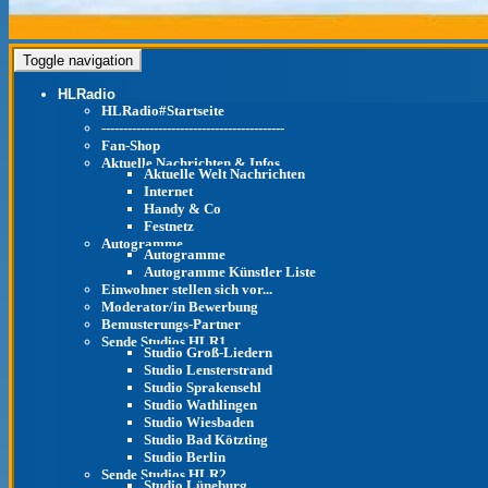
Toggle navigation
HLRadio
HLRadio#Startseite
------------------------------------------
Fan-Shop
Aktuelle Nachrichten & Infos
Aktuelle Welt Nachrichten
Internet
Handy & Co
Festnetz
Autogramme
Autogramme
Autogramme Künstler Liste
Einwohner stellen sich vor...
Moderator/in Bewerbung
Bemusterungs-Partner
Sende Studios HLR1
Studio Groß-Liedern
Studio Lensterstrand
Studio Sprakensehl
Studio Wathlingen
Studio Wiesbaden
Studio Bad Kötzting
Studio Berlin
Sende Studios HLR2
Studio Lüneburg