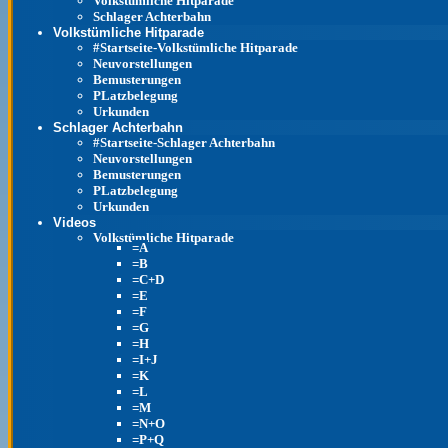
Volkstümliche Hitparade
Schlager Achterbahn
Volkstümliche Hitparade
#Startseite-Volkstümliche Hitparade
Neuvorstellungen
Bemusterungen
PLatzbelegung
Urkunden
Schlager Achterbahn
#Startseite-Schlager Achterbahn
Neuvorstellungen
Bemusterungen
PLatzbelegung
Urkunden
Videos
Volkstümliche Hitparade
=A
=B
=C+D
=E
=F
=G
=H
=I+J
=K
=L
=M
=N+O
=P+Q