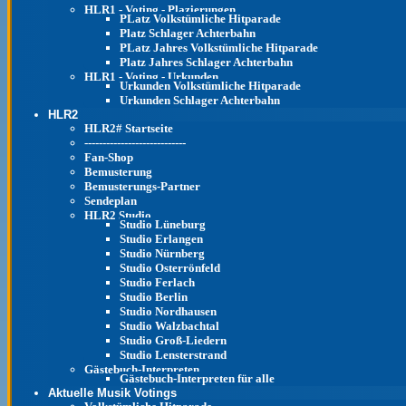
HLR1 - Voting - Plazierungen
PLatz Volkstümliche Hitparade
Platz Schlager Achterbahn
PLatz Jahres Volkstümliche Hitparade
Platz Jahres Schlager Achterbahn
HLR1 - Voting - Urkunden
Urkunden Volkstümliche Hitparade
Urkunden Schlager Achterbahn
HLR2
HLR2# Startseite
----------------------------
Fan-Shop
Bemusterung
Bemusterungs-Partner
Sendeplan
HLR2 Studio
Studio Lüneburg
Studio Erlangen
Studio Nürnberg
Studio Osterrönfeld
Studio Ferlach
Studio Berlin
Studio Nordhausen
Studio Walzbachtal
Studio Groß-Liedern
Studio Lensterstrand
Gästebuch-Interpreten
Gästebuch-Interpreten für alle
Aktuelle Musik Votings